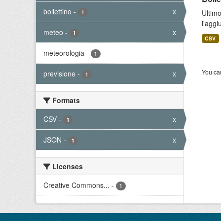
bollettino
-
x
Ultimo
1
l'aggi
meteo
-
x
1
CSV
meteorologia
-
1
You can
previsione
-
x
1
Formats
CSV
-
x
1
JSON
-
x
1
Licenses
Creative Commons...
-
1