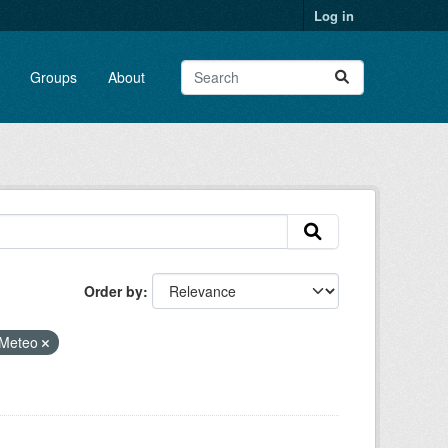
Log in
Groups
About
Order by
Meteo