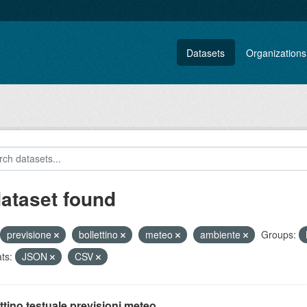
Datasets
Organizations
dataset found
previsione
bollettino
meteo
ambiente
Groups:
ts:
JSON
CSV
ttino testuale previsioni meteo