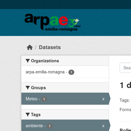
Skip to main content
Datasets
Organizations
arpa-emilia-romagna
-
1
1 
Groups
Meteo
-
x
1
Tags:
Forma
Tags
ambiente
-
x
1
Bolle