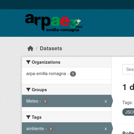
Skip to main content
Datasets
Organizations
arpa-emilia-romagna
-
1
1 
Groups
Meteo
-
x
1
Tags:
JS
Tags
ambiente
-
x
1
Bolle