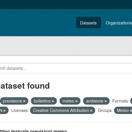
Datasets
Organizations
dataset found
previsione
bollettino
meteo
ambiente
Formats:
ON
Licenses:
Creative Commons Attribution
Groups:
Meteo
ttino testuale previsioni meteo