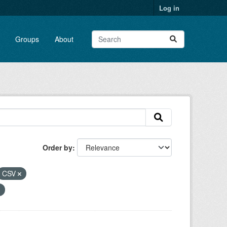
Log in
Groups
About
Order by
CSV