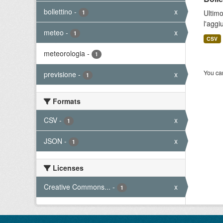
bollettino
-
x
Ultimo
1
l'aggi
meteo
-
x
1
CSV
meteorologia
-
1
You can
previsione
-
x
1
Formats
CSV
-
x
1
JSON
-
x
1
Licenses
Creative Commons...
-
x
1