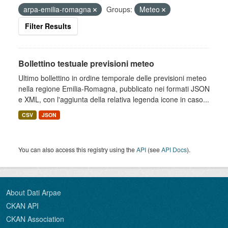
arpa-emilia-romagna
Groups:
Meteo
Filter Results
Bollettino testuale previsioni meteo
Ultimo bollettino in ordine temporale delle previsioni meteo
nella regione Emilia-Romagna, pubblicato nei formati JSON
e XML, con l'aggiunta della relativa legenda icone in caso...
CSV
JSON
You can also access this registry using the
API
(see
API Docs
).
About Dati Arpae
CKAN API
CKAN Association