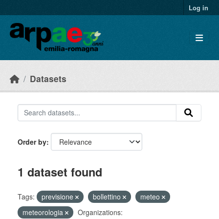
Skip to main content
Log in
Datasets
Order by
1 dataset found
Tags:
previsione
bollettino
meteo
meteorologia
Organizations: