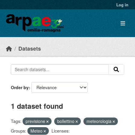
Skip to main content
Log in
Datasets
Order by
1 dataset found
Tags:
previsione
bollettino
meteorologia
Groups:
Meteo
Licenses: