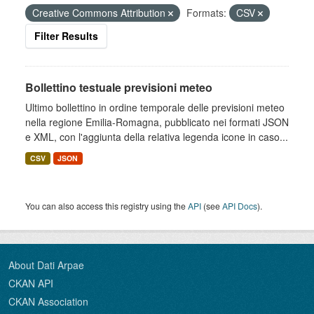
Creative Commons Attribution
Formats:
CSV
Filter Results
Bollettino testuale previsioni meteo
Ultimo bollettino in ordine temporale delle previsioni meteo
nella regione Emilia-Romagna, pubblicato nei formati JSON
e XML, con l'aggiunta della relativa legenda icone in caso...
CSV
JSON
You can also access this registry using the
API
(see
API Docs
).
About Dati Arpae
CKAN API
CKAN Association