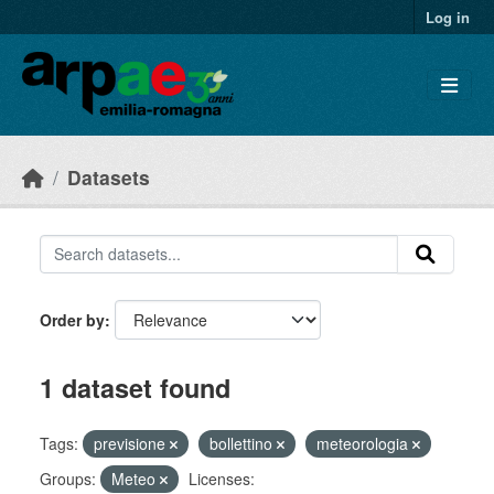
Skip to main content
Log in
Datasets
Order by
1 dataset found
Tags:
previsione
bollettino
meteorologia
Groups:
Meteo
Licenses: