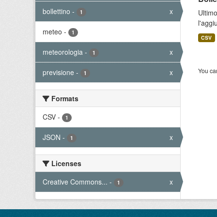
bollettino
-
x
Ultimo
1
l'aggi
meteo
-
1
CSV
meteorologia
-
x
1
You can
previsione
-
x
1
Formats
CSV
-
1
JSON
-
x
1
Licenses
Creative Commons...
-
x
1