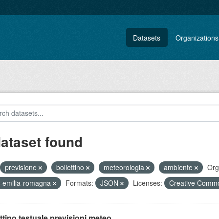
Datasets
Organizations
dataset found
previsione
bollettino
meteorologia
ambiente
Org
-emilia-romagna
Formats:
JSON
Licenses:
Creative Commo
ttino testuale previsioni meteo