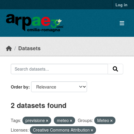
Skip to main content
Log in
Datasets
Order by
2 datasets found
Tags:
previsione
meteo
Groups:
Meteo
Licenses:
Creative Commons Attribution