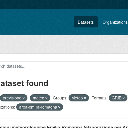
Datasets
Organizations
dataset found
previsione
meteo
Groups:
Meteo
Formats:
GRIB
zations:
arpa-emilia-romagna
isioni meteorologiche Emilia-Romagna (elaborazione per A