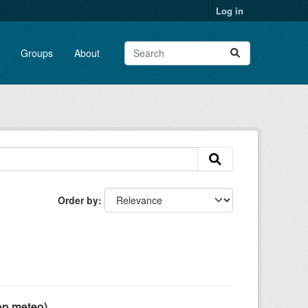
Log in
Groups
About
Order by
pp meteo)