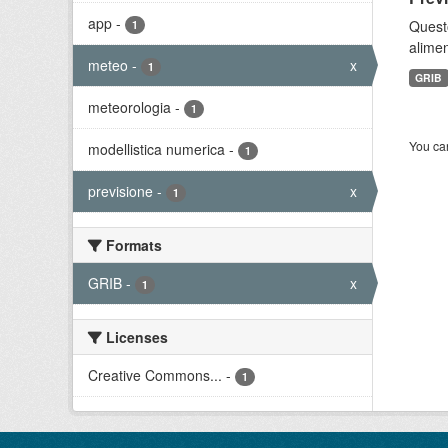
app
-
Quest
1
alimen
meteo
-
x
1
GRIB
meteorologia
-
1
You can
modellistica numerica
-
1
previsione
-
x
1
Formats
GRIB
-
x
1
Licenses
Creative Commons...
-
1