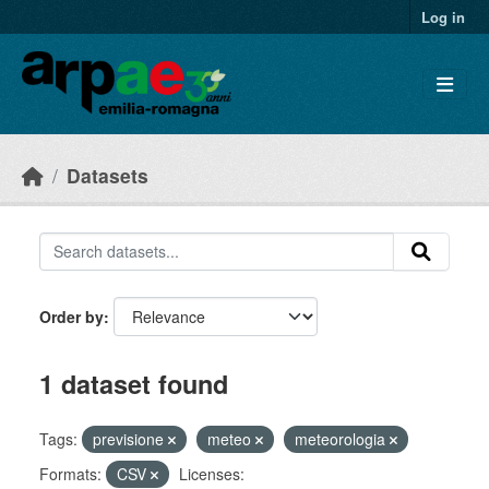
Skip to main content
Log in
Datasets
Order by
1 dataset found
Tags:
previsione
meteo
meteorologia
Formats:
CSV
Licenses: