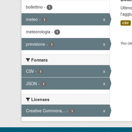
bollettino
-
Ultimo
1
l'aggi
meteo
-
x
1
CSV
meteorologia
-
1
You can
previsione
-
x
1
Formats
CSV
-
x
1
JSON
-
x
1
Licenses
Creative Commons...
-
x
1