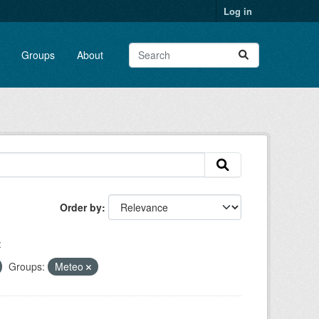
Log in
Groups
About
Order by
:
Groups:
Meteo