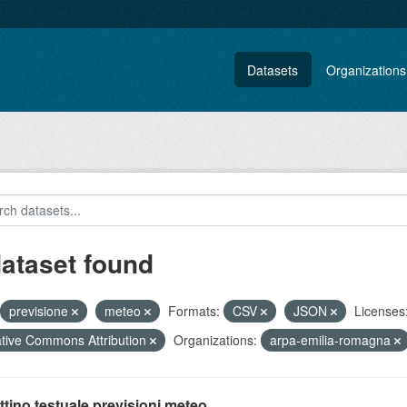
Datasets
Organizations
dataset found
previsione
meteo
Formats:
CSV
JSON
Licenses
tive Commons Attribution
Organizations:
arpa-emilia-romagna
ttino testuale previsioni meteo