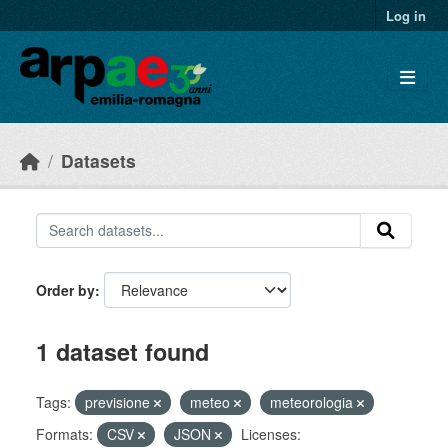
Skip to main content
Log in
Datasets
Order by
1 dataset found
Tags:
previsione
meteo
meteorologia
Formats:
CSV
JSON
Licenses: