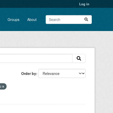
Log in
Groups
About
Order by
ib