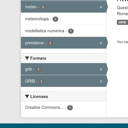
meteo
-
x
Questo
1
Romagn
meteorologia
-
1
GRIB
modellistica numerica
-
1
You can
previsione
-
x
1
Formats
grib
-
x
1
GRIB
-
x
1
Licenses
Creative Commons...
-
1