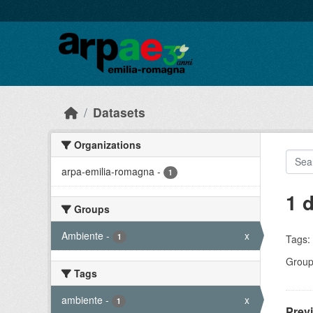
Skip to main content
Datasets
Organizations
arpa-emilia-romagna
-
1
1 
Groups
Ambiente
-
x
1
Tags:
Group
Tags
ambiente
-
x
1
Prev