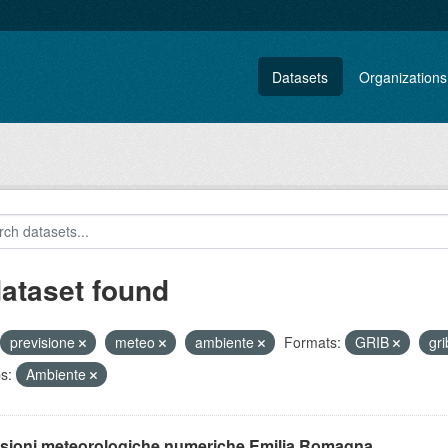
Datasets
Organizations
dataset found
previsione
meteo
ambiente
Formats:
GRIB
gr
s:
Ambiente
isioni meteorologiche numeriche Emilia Romagna