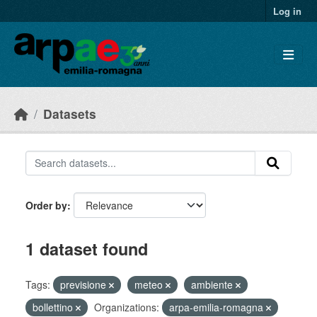
Skip to main content
Log in
Datasets
Order by
1 dataset found
Tags:
previsione
meteo
ambiente
bollettino
Organizations:
arpa-emilia-romagna