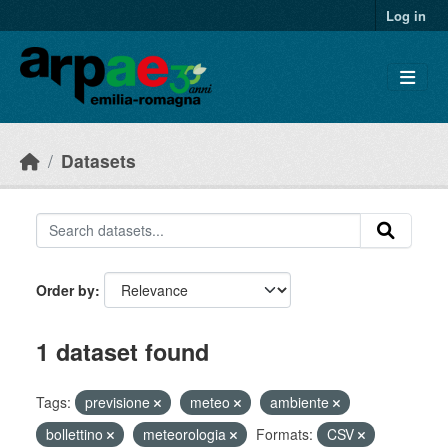
Skip to main content
Log in
Datasets
Order by
1 dataset found
Tags:
previsione
meteo
ambiente
bollettino
meteorologia
Formats:
CSV