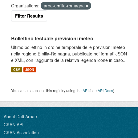
Organizations:
arpa-emilia-romagna
Filter Results
Bollettino testuale previsioni meteo
Ultimo bollettino in ordine temporale delle previsioni meteo
nella regione Emilia-Romagna, pubblicato nei formati JSON
e XML, con l'aggiunta della relativa legenda icone in caso...
CSV
JSON
You can also access this registry using the
API
(see
API Docs
).
About Dati Arpae
CKAN API
CKAN Association