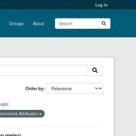
Log in
Groups
About
Order by
ups:
Commons Attribution
pp meteo)