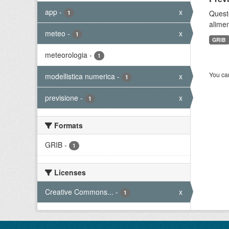
app
-
x
Quest
1
alimen
meteo
-
x
1
GRIB
meteorologia
-
1
You can
modellistica numerica
-
x
1
previsione
-
x
1
Formats
GRIB
-
1
Licenses
Creative Commons...
-
x
1