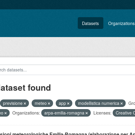
Datasets
Organizations
dataset found
previsione
meteo
app
modellistica numerica
Gro
eo
Organizations:
arpa-emilia-romagna
Licenses:
Creative 
isioni meteorologiche Emilia-Romagna (elaborazione per A