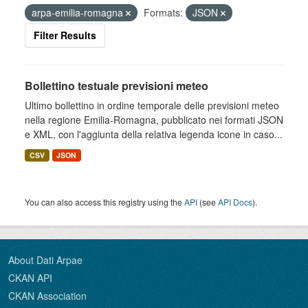
arpa-emilia-romagna
Formats:
JSON
Filter Results
Bollettino testuale previsioni meteo
Ultimo bollettino in ordine temporale delle previsioni meteo
nella regione Emilia-Romagna, pubblicato nei formati JSON
e XML, con l'aggiunta della relativa legenda icone in caso...
CSV
JSON
You can also access this registry using the
API
(see
API Docs
).
About Dati Arpae
CKAN API
CKAN Association