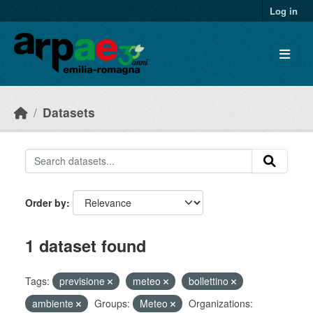
Skip to main content
Log in
Datasets
Order by
1 dataset found
Tags:
previsione
meteo
bollettino
ambiente
Groups:
Meteo
Organizations: