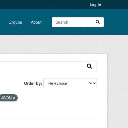
Log in
Groups
About
Order by
JSON