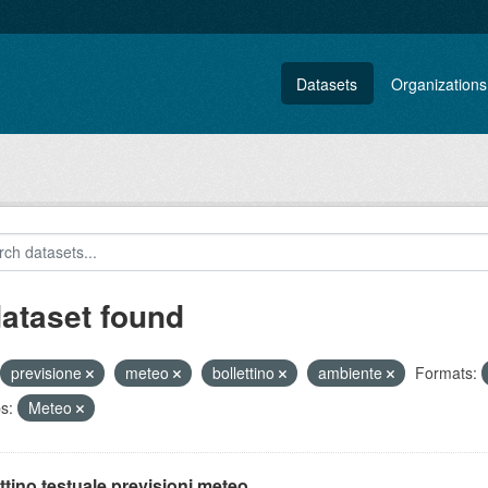
Datasets
Organizations
dataset found
previsione
meteo
bollettino
ambiente
Formats:
s:
Meteo
ttino testuale previsioni meteo