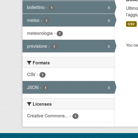
bollettino
-
x
Ultimo
1
l'aggi
meteo
-
x
1
CSV
meteorologia
-
1
You can
previsione
-
x
1
Formats
CSV
-
1
JSON
-
x
1
Licenses
Creative Commons...
-
1