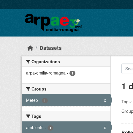
Skip to main content
Datasets
Organizations
arpa-emilia-romagna
-
1
1 
Groups
Meteo
-
x
1
Tags:
Group
Tags
ambiente
-
x
1
Bolle