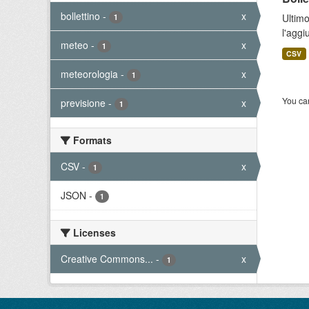
bollettino
-
x
Ultimo
1
l'aggi
meteo
-
x
1
CSV
meteorologia
-
x
1
You can
previsione
-
x
1
Formats
CSV
-
x
1
JSON
-
1
Licenses
Creative Commons...
-
x
1