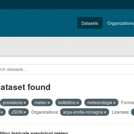
Datasets
Organizations
dataset found
previsione
meteo
bollettino
meteorologia
Format
V
JSON
Organizations:
arpa-emilia-romagna
Licenses:
ttino testuale previsioni meteo