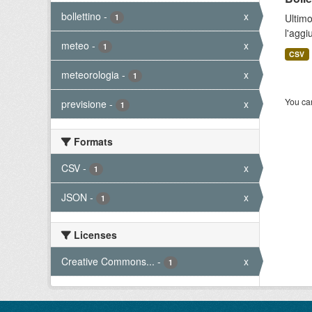
bollettino
-
x
Ultimo
1
l'aggi
meteo
-
x
1
CSV
meteorologia
-
x
1
You can
previsione
-
x
1
Formats
CSV
-
x
1
JSON
-
x
1
Licenses
Creative Commons...
-
x
1