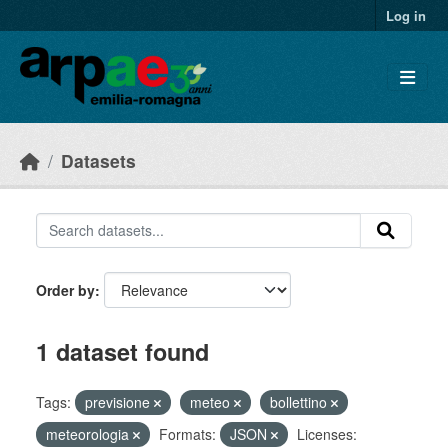
Skip to main content
Log in
Datasets
Order by
1 dataset found
Tags:
previsione
meteo
bollettino
meteorologia
Formats:
JSON
Licenses: