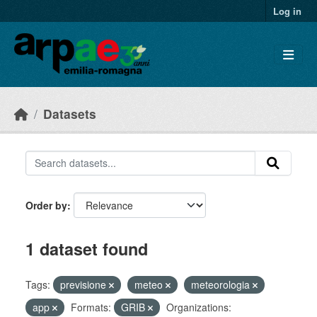
Skip to main content
Log in
Datasets
Order by
1 dataset found
Tags:
previsione
meteo
meteorologia
app
Formats:
GRIB
Organizations: