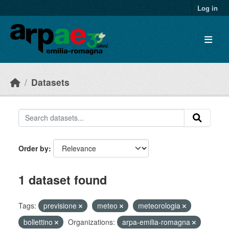
Skip to main content
Log in
Datasets
Order by
1 dataset found
Tags:
previsione
meteo
meteorologia
bollettino
Organizations:
arpa-emilia-romagna