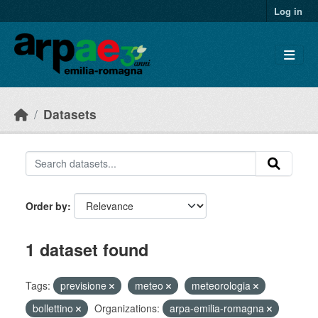
Skip to main content
Log in
Datasets
Order by
1 dataset found
Tags:
previsione
meteo
meteorologia
bollettino
Organizations:
arpa-emilia-romagna