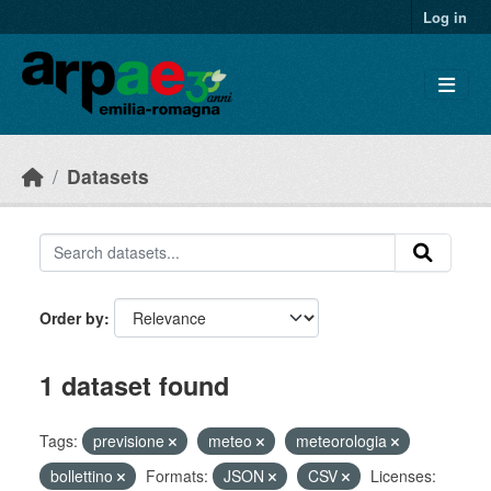
Skip to main content
Log in
Datasets
Order by
1 dataset found
Tags:
previsione
meteo
meteorologia
bollettino
Formats:
JSON
CSV
Licenses: