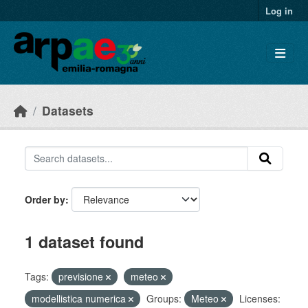
Skip to main content
Log in
Datasets
Order by
1 dataset found
Tags:
previsione
meteo
modellistica numerica
Groups:
Meteo
Licenses: