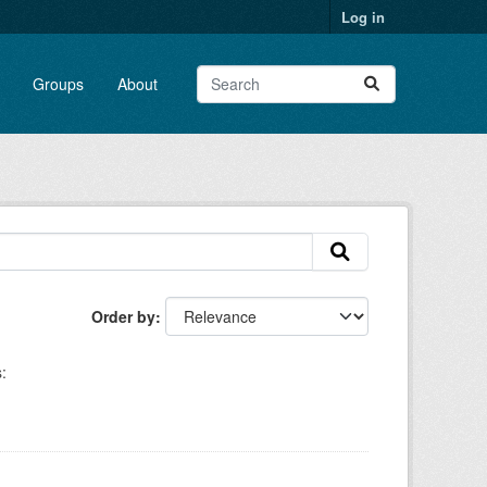
Log in
Groups
About
Order by
: