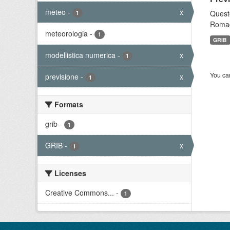
meteo
-
x
Questo
1
Romagn
meteorologia
-
1
GRIB
modellistica numerica
-
x
1
You can
previsione
-
x
1
Formats
grib
-
1
GRIB
-
x
1
Licenses
Creative Commons...
-
1