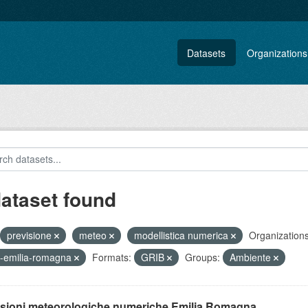
Datasets
Organizations
dataset found
previsione
meteo
modellistica numerica
Organizations
-emilia-romagna
Formats:
GRIB
Groups:
Ambiente
isioni meteorologiche numeriche Emilia Romagna