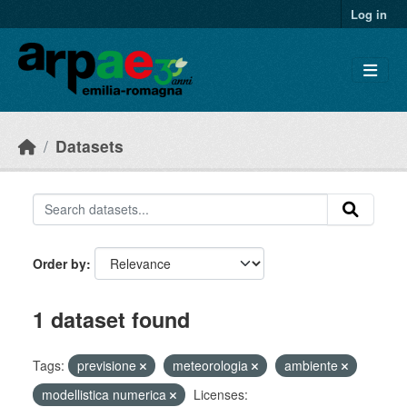
Skip to main content
Log in
Datasets
Order by
1 dataset found
Tags:
previsione
meteorologia
ambiente
modellistica numerica
Licenses: