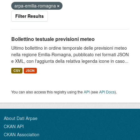
arpa-emilia-romagna
Filter Results
Bollettino testuale previsioni meteo
Ultimo bollettino in ordine temporale delle previsioni meteo
nella regione Emilia-Romagna, pubblicato nei formati JSON
e XML, con l'aggiunta della relativa legenda icone in caso...
CSV
JSON
You can also access this registry using the
API
(see
API Docs
).
About Dati Arpae
CKAN API
CKAN Association