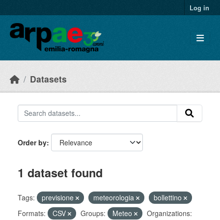
Skip to main content
Log in
Datasets
Order by
1 dataset found
Tags:
previsione
meteorologia
bollettino
Formats:
CSV
Groups:
Meteo
Organizations: