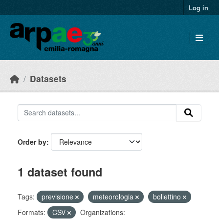
Skip to main content
Log in
Datasets
Order by
1 dataset found
Tags:
previsione
meteorologia
bollettino
Formats:
CSV
Organizations: