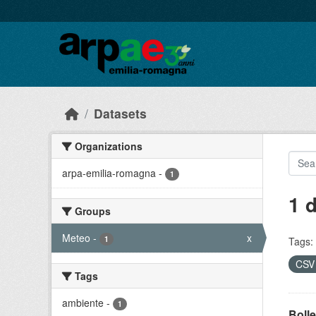
Skip to main content
Datasets
Organizations
arpa-emilia-romagna
-
1
1 
Groups
Meteo
-
x
1
Tags:
CS
Tags
ambiente
-
1
Bolle