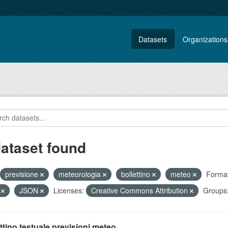
Datasets
Organizations
dataset found
previsione
meteorologia
bollettino
meteo
Format
V
JSON
Licenses:
Creative Commons Attribution
Groups
ttino testuale previsioni meteo