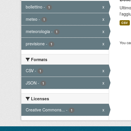
bollettino
-
x
Ultimo
1
l'aggi
meteo
-
x
1
CSV
meteorologia
-
x
1
You can
previsione
-
x
1
Formats
CSV
-
x
1
JSON
-
x
1
Licenses
Creative Commons...
-
x
1