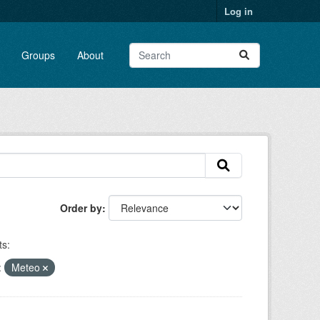
Log in
Groups
About
Order by
s:
:
Meteo