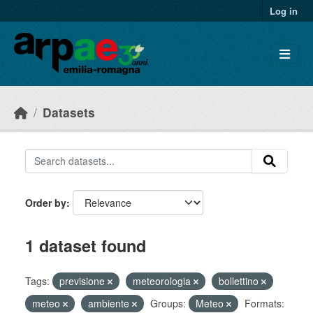
Skip to main content
Log in
Datasets
Order by
1 dataset found
Tags:
previsione
meteorologia
bollettino
meteo
ambiente
Groups:
Meteo
Formats: