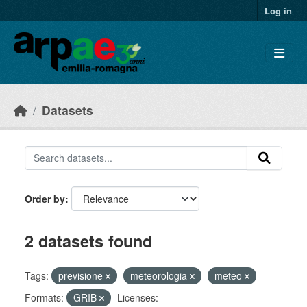
Skip to main content
Log in
Datasets
Order by
2 datasets found
Tags:
previsione
meteorologia
meteo
Formats:
GRIB
Licenses: