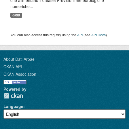
che alimentano il dataset Previsioni meteorologiche
numeriche...
GRIB
You can also access this registry using the
API
(see
API Docs
).
About Dati Arpae
CKAN API
CKAN Association
Powered by
Language