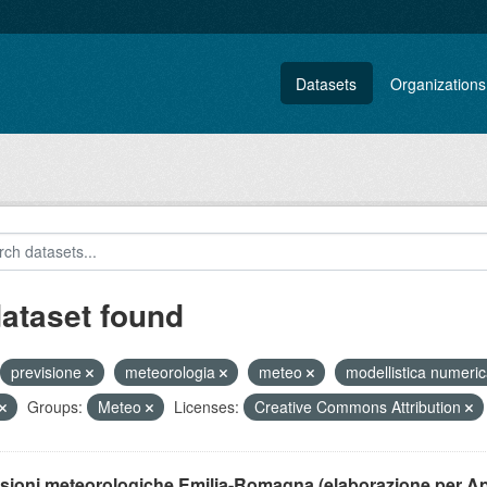
Datasets
Organizations
dataset found
previsione
meteorologia
meteo
modellistica numeri
Groups:
Meteo
Licenses:
Creative Commons Attribution
isioni meteorologiche Emilia-Romagna (elaborazione per A