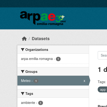
Skip to main content
Datasets
Organizations
arpa-emilia-romagna
-
1
1 
Groups
Meteo
-
x
1
Tags:
app
Tags
ambiente
-
1
Prev