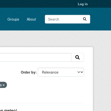
Log in
Groups
About
Order by
ca
pp meteo)