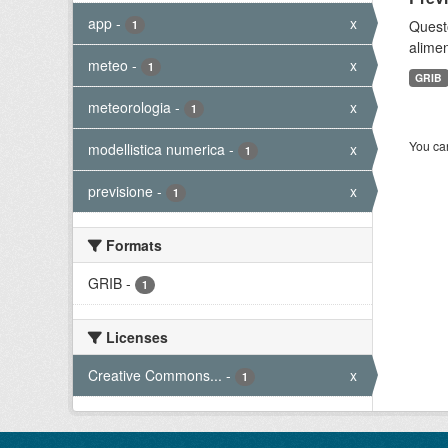
app
-
x
Quest
1
alimen
meteo
-
x
1
GRIB
meteorologia
-
x
1
You can
modellistica numerica
-
x
1
previsione
-
x
1
Formats
GRIB
-
1
Licenses
Creative Commons...
-
x
1