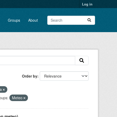
Log in
Groups
About
Order by
ca
oups:
Meteo
pp meteo)