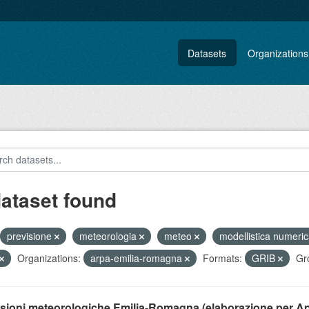
Datasets
Organizations
dataset found
previsione
meteorologia
meteo
modellistica numeri
Organizations:
arpa-emilia-romagna
Formats:
GRIB
Gr
isioni meteorologiche Emilia-Romagna (elaborazione per A