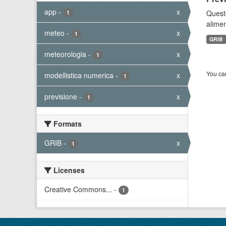
app
-
x
Quest
1
alimen
meteo
-
x
1
GRIB
meteorologia
-
x
1
You can
modellistica numerica
-
x
1
previsione
-
x
1
Formats
GRIB
-
x
1
Licenses
Creative Commons...
-
1