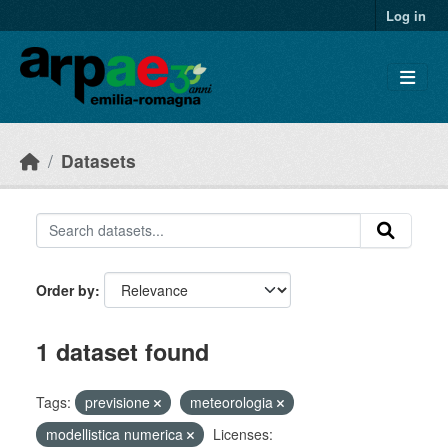
Skip to main content
Log in
Datasets
Order by
1 dataset found
Tags:
previsione
meteorologia
modellistica numerica
Licenses: