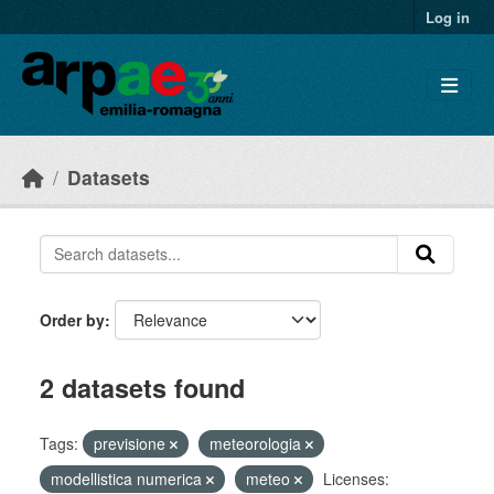
Skip to main content
Log in
Datasets
Order by
2 datasets found
Tags:
previsione
meteorologia
modellistica numerica
meteo
Licenses: