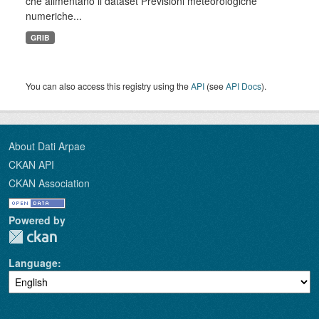
che alimentano il dataset Previsioni meteorologiche
numeriche...
GRIB
You can also access this registry using the
API
(see
API Docs
).
About Dati Arpae
CKAN API
CKAN Association
Powered by
Language