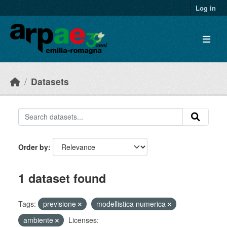
Skip to main content
Log in
Datasets
Order by
1 dataset found
Tags:
previsione
modellistica numerica
ambiente
Licenses: