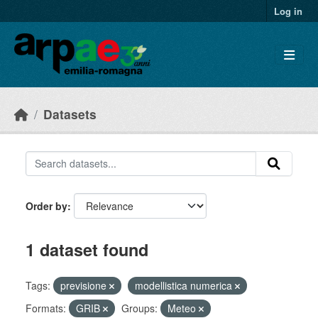
Skip to main content
Log in
Datasets
Order by
1 dataset found
Tags:
previsione
modellistica numerica
Formats:
GRIB
Groups:
Meteo