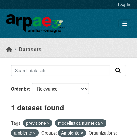
Skip to main content
Log in
Datasets
Order by
1 dataset found
Tags:
previsione
modellistica numerica
ambiente
Groups:
Ambiente
Organizations: