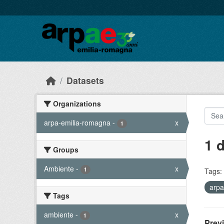
Skip to main content
Datasets
Organizations
arpa-emilia-romagna
-
x
1
1 
Groups
Ambiente
-
x
1
Tags:
arpa
Tags
ambiente
-
x
1
Prev