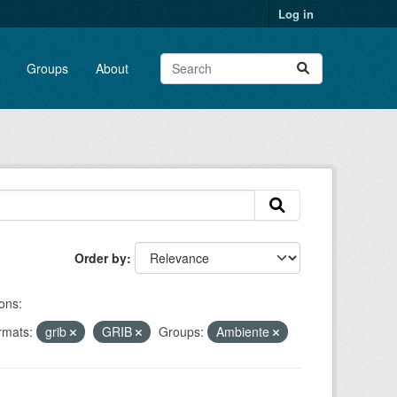
Log in
Groups
About
Order by
ons:
rmats:
grib
GRIB
Groups:
Ambiente