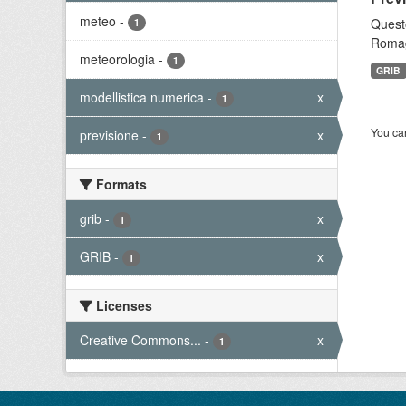
meteo
-
Questo
1
Romagn
meteorologia
-
1
GRIB
modellistica numerica
-
x
1
You can
previsione
-
x
1
Formats
grib
-
x
1
GRIB
-
x
1
Licenses
Creative Commons...
-
x
1