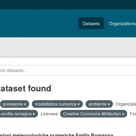
Datasets
Organizations
dataset found
previsione
modellistica numerica
ambiente
Organizati
-emilia-romagna
Licenses:
Creative Commons Attribution
Fo
isioni meteorologiche numeriche Emilia Romagna