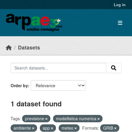
Skip to main content
Log in
Datasets
Order by
1 dataset found
Tags:
previsione
modellistica numerica
ambiente
app
meteo
Formats:
GRIB