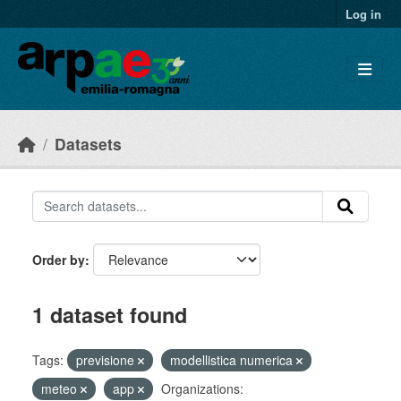
Skip to main content
Log in
Datasets
Order by
1 dataset found
Tags:
previsione
modellistica numerica
meteo
app
Organizations: