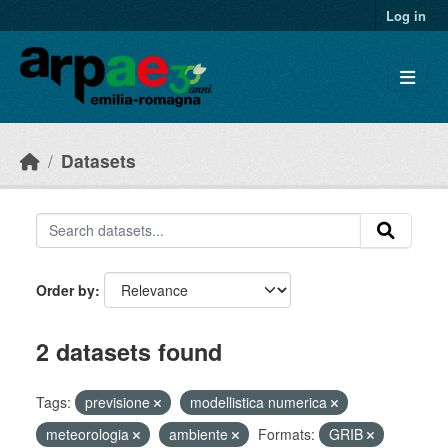
Skip to main content
Log in
Datasets
Order by
2 datasets found
Tags:
previsione
modellistica numerica
meteorologia
ambiente
Formats:
GRIB