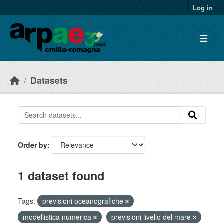
Skip to main content
Log in
Datasets
Order by
1 dataset found
Tags:
previsioni oceanografiche
modellistica numerica
previsioni livello del mare