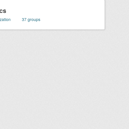
ics
zation
37
groups
 stati causati;
