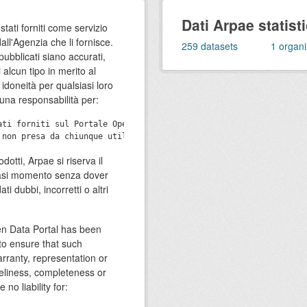
Dati Arpae statist
tati forniti come servizio
all'Agenzia che li fornisce.
259
datasets
1
organi
ubblicati siano accurati,
alcun tipo in merito al
idoneità per qualsiasi loro
una responsabilità per:
ati forniti sul Portale Open Data indipendentemente da come siano
otti, Arpae si riserva il
lsiasi momento senza dover
ti dubbi, incorretti o altri
n Data Portal has been
 to ensure that such
rranty, representation or
meliness, completeness or
no liability for: