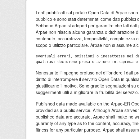
I dati pubblicati sul portale Open Data di Arpae sono s
pubblico e sono stati determinati come dati pubblici d
Sebbene Arpae si adoperi per garantire che tali dati p
Arpae non rilascia alcuna garanzia o dichiarazione di 
contenuto, accuratezza, tempestività, completezza o 
scopo o utilizzo particolare. Arpae non si assume alc
eventuali errori, omissioni o inesattezze nei d
Nonostante l’impegno profuso nel diffondere i dati prod
diritto di interrompere il servizio Open Data in qua
giustificarne il motivo. Sono gradite segnalazioni su da
suggerimenti utili a migliorare la fruibilità del servizio.
Published data made available on the Arpae-ER Ope
provided as a public service. Although Arpae strives
published data are accurate, Arpae shall make no wa
guaranty of any type as to the content, accuracy, ti
fitness for any particular purpose. Arpae shall assume 