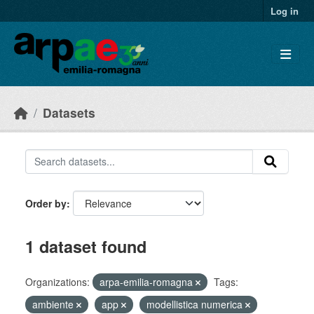
Skip to main content
Log in
Datasets
Order by
1 dataset found
Organizations:
arpa-emilia-romagna
Tags:
ambiente
app
modellistica numerica