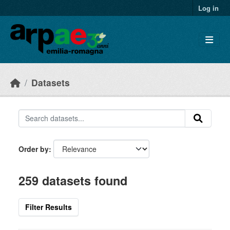
Skip to main content
Log in
Datasets
Order by
259 datasets found
Filter Results