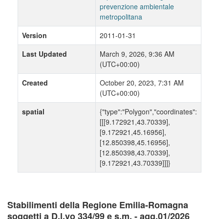
prevenzione ambientale
metropolitana
Version
2011-01-31
Last Updated
March 9, 2026, 9:36 AM
(UTC+00:00)
Created
October 20, 2023, 7:31 AM
(UTC+00:00)
spatial
{"type":"Polygon","coordinates":
[[[9.172921,43.70339],
[9.172921,45.16956],
[12.850398,45.16956],
[12.850398,43.70339],
[9.172921,43.70339]]]}
Stabilimenti della Regione Emilia-Romagna
soggetti a D.l.vo 334/99 e s.m. - agg.01/2026