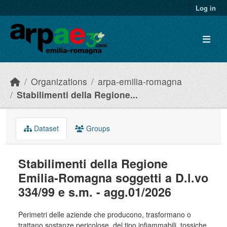
Skip to main content
Log in
Organizations
arpa-emilia-romagna
Stabilimenti della Regione...
Dataset
Groups
Stabilimenti della Regione
Emilia-Romagna soggetti a D.l.vo
334/99 e s.m. - agg.01/2026
Perimetri delle aziende che producono, trasformano o
trattano sostanze pericolose, del tipo infiammabili, tossiche