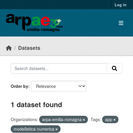
Skip to main content
Log in
Datasets
Order by
1 dataset found
Organizations:
arpa-emilia-romagna
Tags:
app
modellistica numerica