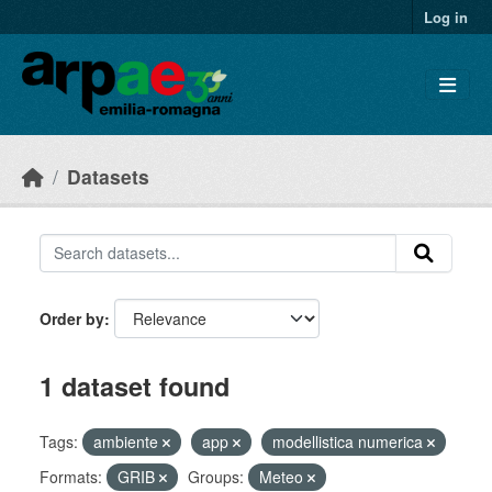
Skip to main content
Log in
Datasets
Order by
1 dataset found
Tags:
ambiente
app
modellistica numerica
Formats:
GRIB
Groups:
Meteo